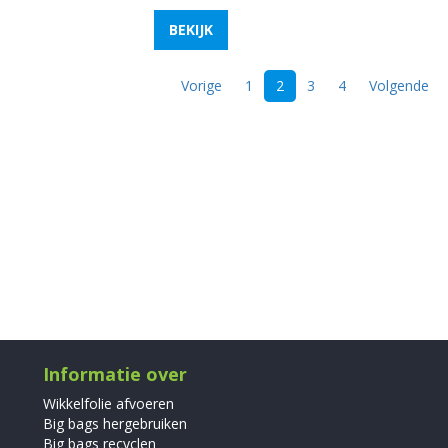
BEKIJK
Vorige
1
2
3
4
Volgende
Informatie over
Wikkelfolie afvoeren
Big bags hergebruiken
Big bags recyclen