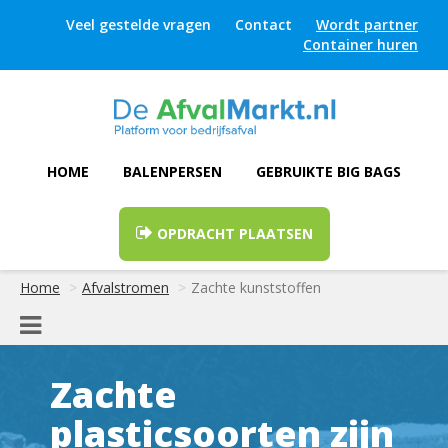
Veel gestelde vragen
Contact
Wordt partner
Container huren
HOME
BALENPERSEN
GEBRUIKTE BIG BAGS
OPDRACHT PLAATSEN
Home
Afvalstromen
Zachte kunststoffen
Zachte
plasticsoorten zijn