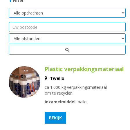
Filter
Soort
opdrachten
Uw
postcode
Afstand
Plastic verpakkingsmateriaal
Twello
ca 1.000 kg verpakkingsmateriaal
om te recyclen
inzamelmiddel.
pallet
BEKIJK