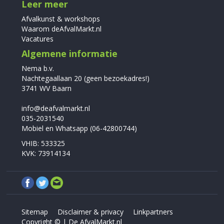
Leer meer
Afvalkunst & workshops
Waarom deAfvalMarkt.nl
Vacatures
Algemene informatie
Nema b.v.
Nachtegaallaan 20 (geen bezoekadres!)
3741 WV Baarn
info@deafvalmarkt.nl
035-2031540
Mobiel en Whatsapp (06-42800744)
VHIB: 533325
KVK: 73914134
Sitemap
Disclaimer & privacy
Linkpartners
Copyright © | De AfvalMarkt.nl