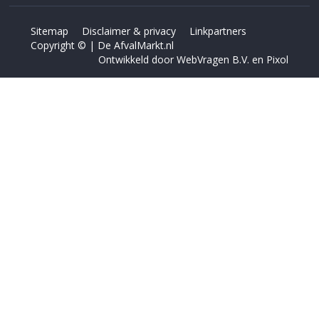
Sitemap
Disclaimer & privacy
Linkpartners
Copyright © | De AfvalMarkt.nl
Ontwikkeld door
WebVragen B.V.
en
Pixol