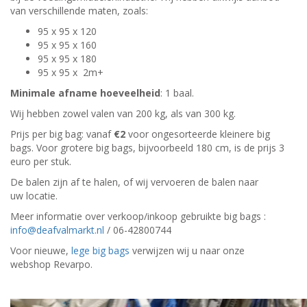
van verschillende maten, zoals:
95 x 95 x 120
95 x 95 x 160
95 x 95 x 180
95 x 95 x 2m+
Minimale afname hoeveelheid
: 1 baal.
Wij hebben zowel valen van 200 kg, als van 300 kg.
Prijs per big bag: vanaf
€2
voor ongesorteerde kleinere big
bags. Voor grotere big bags, bijvoorbeeld 180 cm, is de prijs 3
euro per stuk.
De balen zijn af te halen, of wij vervoeren de balen naar
uw locatie.
Meer informatie over verkoop/inkoop gebruikte big bags :
info@deafvalmarkt.nl
/ 06-42800744
Voor nieuwe,
lege big bags
verwijzen wij u naar onze
webshop Revarpo.