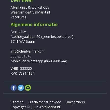
Leer meer
Afvalkunst & workshops
Waarom deAfvalMarkt.nl
Vacatures
Algemene informatie
Nema b.v.
Nachtegaallaan 20 (geen bezoekadres!)
3741 WV Baarn
info@deafvalmarkt.nl
035-2031540
Mobiel en Whatsapp (06-42800744)
VHIB: 533325
KVK: 73914134
Sitemap
Disclaimer & privacy
Linkpartners
Copyright © | De AfvalMarkt.nl