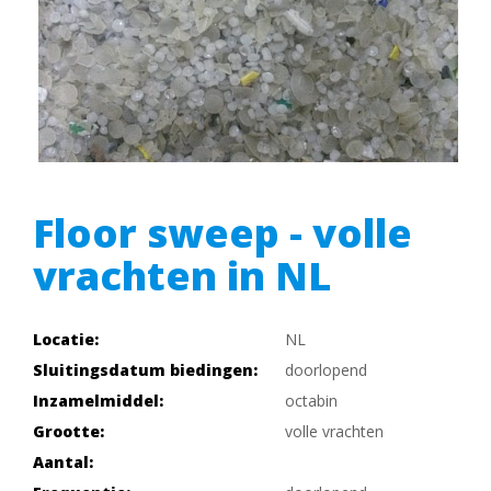
Floor sweep - volle
vrachten in NL
Locatie:
NL
Sluitingsdatum biedingen:
doorlopend
Inzamelmiddel:
octabin
Grootte:
volle vrachten
Aantal: