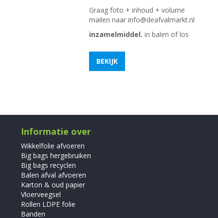
Graag foto + inhoud + volume
mailen naar
info@deafvalmarkt.nl
inzamelmiddel.
in balen of los
BEKIJK
Informatie over
Wikkelfolie afvoeren
Big bags hergebruiken
Big bags recyclen
Balen afval afvoeren
Karton & oud papier
Vloerveegsel
Rollen LDPE folie
Banden