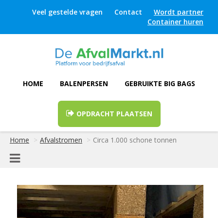
Veel gestelde vragen
Contact
Wordt partner
Container huren
HOME
BALENPERSEN
GEBRUIKTE BIG BAGS
OPDRACHT PLAATSEN
Home
Afvalstromen
Circa 1.000 schone tonnen