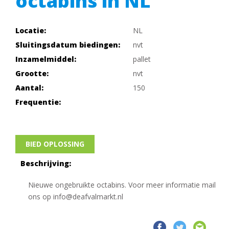
octabins in NL
Locatie:
NL
Sluitingsdatum biedingen:
nvt
Inzamelmiddel:
pallet
Grootte:
nvt
Aantal:
150
Frequentie:
BIED OPLOSSING
Beschrijving:
Nieuwe ongebruikte octabins. Voor meer informatie mail
ons op
info@deafvalmarkt.nl