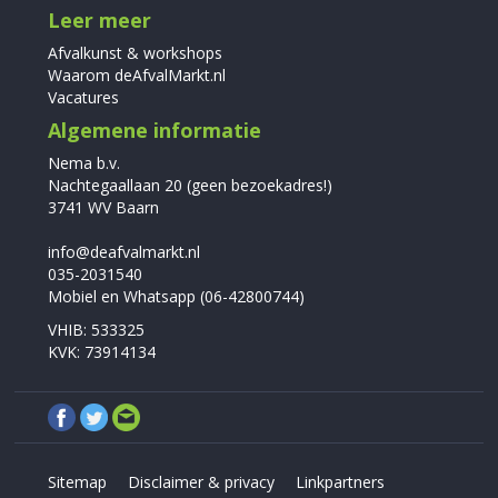
Leer meer
Afvalkunst & workshops
Waarom deAfvalMarkt.nl
Vacatures
Algemene informatie
Nema b.v.
Nachtegaallaan 20 (geen bezoekadres!)
3741 WV Baarn
info@deafvalmarkt.nl
035-2031540
Mobiel en Whatsapp (06-42800744)
VHIB: 533325
KVK: 73914134
Sitemap
Disclaimer & privacy
Linkpartners