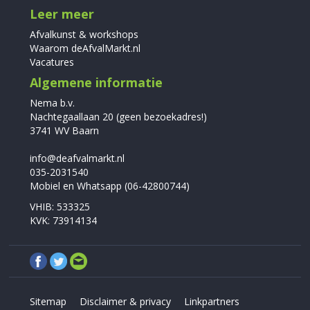
Leer meer
Afvalkunst & workshops
Waarom deAfvalMarkt.nl
Vacatures
Algemene informatie
Nema b.v.
Nachtegaallaan 20 (geen bezoekadres!)
3741 WV Baarn
info@deafvalmarkt.nl
035-2031540
Mobiel en Whatsapp (06-42800744)
VHIB: 533325
KVK: 73914134
Sitemap
Disclaimer & privacy
Linkpartners