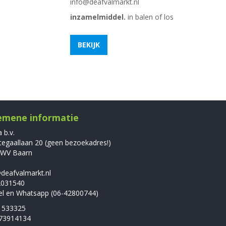
info@deafvalmarkt.nl
inzamelmiddel.
in balen of los
BEKIJK
emene informatie
b.v.
egaallaan 20 (geen bezoekadres!)
 WV Baarn
deafvalmarkt.nl
2031540
l en Whatsapp (06-42800744)
 533325
 73914134