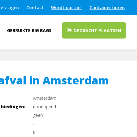
de vragen
Contact
Wordt partner
Container huren
GEBRUIKTE BIG BAGS
OPDRACHT PLAATSEN
afval in Amsterdam
Amsterdam
 biedingen:
doorlopend
geen
-
0