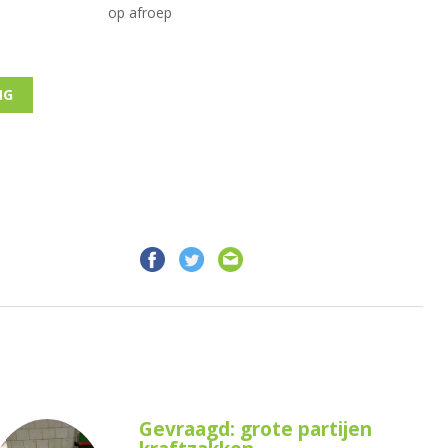
op afroep
NG
Gevraagd: grote partijen