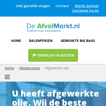
Veel gestelde vragen
Contact
Wordt partner
Container huren
HOME
BALENPERSEN
GEBRUIKTE BIG BAGS
OPDRACHT PLAATSEN
Home
Afvalstromen
Afgewerkte olie
U heeft afgewerkte
olie. Wij de beste