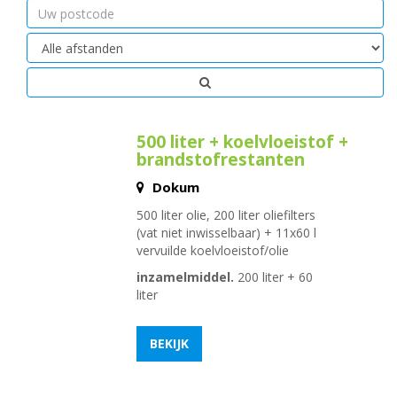
Uw
postcode
Afstand
500 liter + koelvloeistof +
brandstofrestanten
Dokum
500 liter olie, 200 liter oliefilters
(vat niet inwisselbaar) + 11x60 l
vervuilde koelvloeistof/olie
inzamelmiddel.
200 liter + 60
liter
BEKIJK