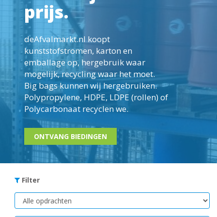
prijs.
deAfvalmarkt.nl koopt
kunststofstromen, karton en
emballage op, hergebruik waar
mogelijk, recycling waar het moet.
Big bags kunnen wij hergebruiken.
Polypropylene
, HDPE, LDPE (rollen) of
Polycarbonaat recyclen we.
ONTVANG BIEDINGEN
Filter
Soort
opdrachten