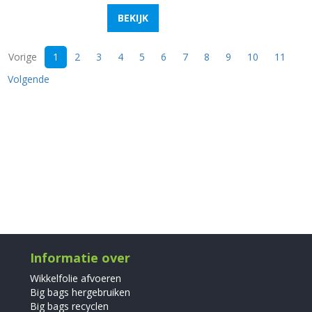
BEKIJK
(current)
Vorige
1
2
3
4
5
6
7
8
9
10
11
Volgende
Informatie over
Wikkelfolie afvoeren
Big bags hergebruiken
Big bags recyclen